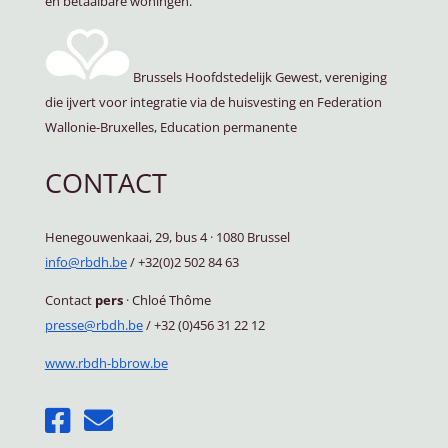
en betaalbare woningen.
Brussels Hoofdstedelijk Gewest, vereniging
die ijvert voor integratie via de huisvesting en Federation
Wallonie-Bruxelles, Education permanente
CONTACT
Henegouwenkaai, 29, bus 4
·
1080 Brussel
info@rbdh.be
/ +32(0)2 502 84 63
Contact
pers
·
Chloé Thôme
presse@rbdh.be
/ +32 (0)456 31 22 12
www.rbdh-bbrow.be